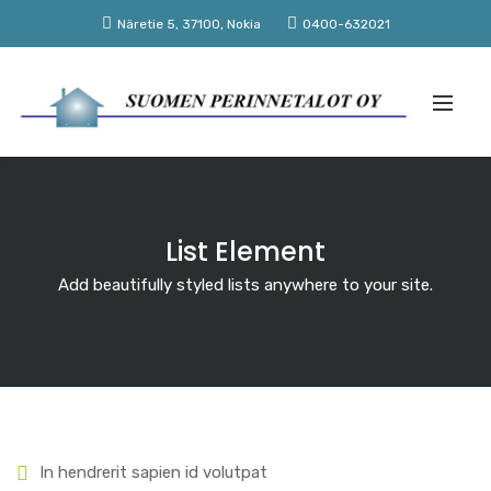
Näretie 5, 37100, Nokia
0400-632021
List Element
Add beautifully styled lists anywhere to your site.
In hendrerit sapien id volutpat