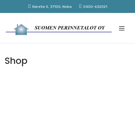
Näretie 5, 37100, Nokia
0400-632021
Shop